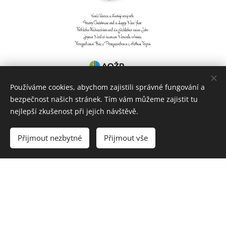
Používáme cookies, abychom zajistili správné fungování a
bezpečnost našich stránek. Tím vám můžeme zajistit tu
nejlepší zkušenost při jejich návštěvě.
Vložte svůj text...
Přijmout nezbytné
Přijmout vše
© 2011 všechna práva vyhrazena AOŽP, z.s.
Vytvořeno službou
Webnode
Cookies
Vytvořte si webové stránky zdarma!