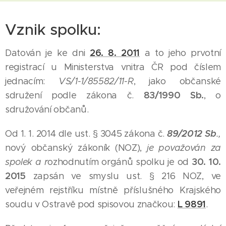
Vznik spolku:
26. 8. 2011
Datován je ke dni
a to jeho prvotní
registrací u Ministerstva vnitra ČR pod číslem
jednacím:
VS/1-1/85582/11-R
, jako občanské
83/1990 Sb.
sdružení podle zákona č.
, o
sdružování občanů.
89/2012 Sb
Od 1. 1. 2014 dle ust. § 3045 zákona č.
.,
nový občanský zákoník
(NOZ),
je považován za
30. 10.
spolek a
r
ozhodnutím orgánů spolku je od
2015
zapsán ve smyslu ust. § 216 NOZ, ve
veřejném rejstříku místně příslušného Krajského
L 9891
soudu v Ostravě pod spisovou značkou:
.