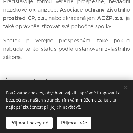
Představuje formu veřejně prospěšné, nevládní
Asociace ochrany životního
neziskové organizace.
prostředí ČR, z.s.
AOŽP, z.s.
, nebo zkráceně jen:
, je
také oprávněa zřizovat své pobočné spolky.
Spolek je veřejně prospěšným, také pokud
nabude tento status podle ustanovení zvláštního
zákona.
Územní působnost:
Používáme cookies, abychom zajistili správné fungování a
Česká republika a zejména oblasti, v nichž
bezpečnost našich stránek. Tím vám můžeme zajistit tu
prováděná činnost může mít vliv na kvalitu
nejlepší zkušenost při jejich návštěvě.
životního prostřední, život občanů nebo jejich
majetek.
Přijmout nezbytné
Přijmout vše